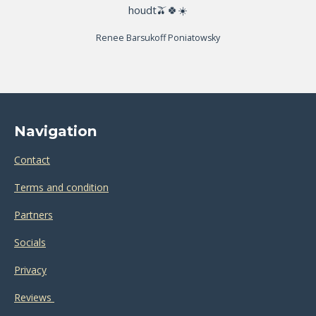
houdt🫒🍀☀️
Renee Barsukoff Poniatowsky
Navigation
Contact
Terms and condition
Partners
Socials
Privacy
Reviews