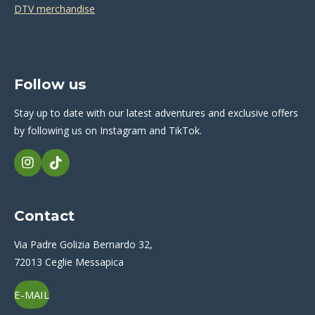
DTV merchandise
Follow us
Stay up to date with our latest adventures and exclusive offers
by following us on Instagram and TikTok.
I
T
n
i
s
k
t
T
Contact
a
o
g
k
r
Via Padre Golizia Bernardo 32,
a
72013 Ceglie Messapica
m
E-MAIL