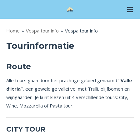
Skip
to
main
Home
»
Vespa tour info
»
Vespa tour info
content
Tourinformatie
Route
Alle tours gaan door het prachtige gebied genaamd
“Valle
d’Itria”
, een geweldige vallei vol met Trulli, olijfbomen en
wijngaarden. Je kunt kiezen uit 4 verschillende tours: City,
Wine, Mozzarella of Pasta tour.
CITY TOUR