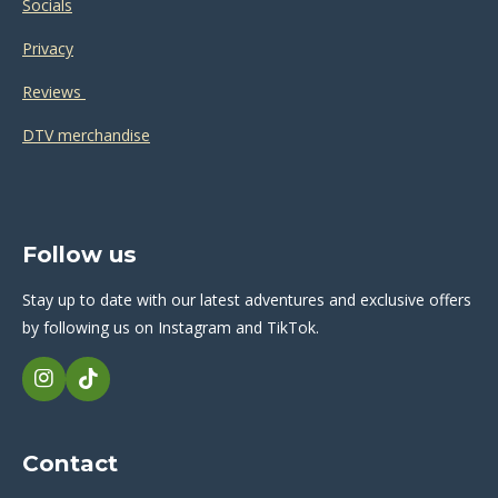
Socials
Privacy
Reviews
DTV merchandise
Follow us
Stay up to date with our latest adventures and exclusive offers
by following us on Instagram and TikTok.
I
T
n
i
s
k
t
T
Contact
a
o
g
k